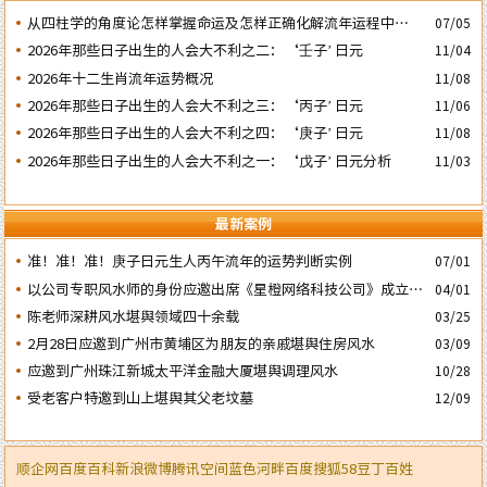
​从四柱学的角度论怎样掌握命运及怎样正确化解流年运程中的灾
07/05
祸
2026年那些日子出生的人会大不利之二：‘壬子’ 日元
11/04
2026年十二生肖流年运势概况
11/08
2026年那些日子出生的人会大不利之三：‘丙子’ 日元
11/06
2026年那些日子出生的人会大不利之四：‘庚子’ 日元
11/08
2026年那些日子出生的人会大不利之一：‘戊子’ 日元分析
11/03
最新案例
准！准！准！庚子日元生人丙午流年的运势判断实例
07/01
以公司专职风水师的身份应邀出席《星橙网络科技公司》成立5
04/01
周年庆典
陈老师深耕风水堪舆领域四十余载
03/25
2月28日应邀到广州市黄埔区为朋友的亲戚堪舆住房风水
03/09
应邀到广州珠江新城太平洋金融大厦堪舆调理风水
10/28
受老客户特邀到山上堪舆其父老坟墓
12/09
顺企网
百度百科
新浪微博
腾讯空间
蓝色河畔
百度
搜狐
58
豆丁
百姓