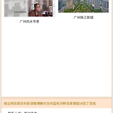
广州珠江新城
眺望白云山顶
顺企网
百度百科
新浪微博
腾讯空间
蓝色河畔
百度
搜狐
58
豆丁
百姓