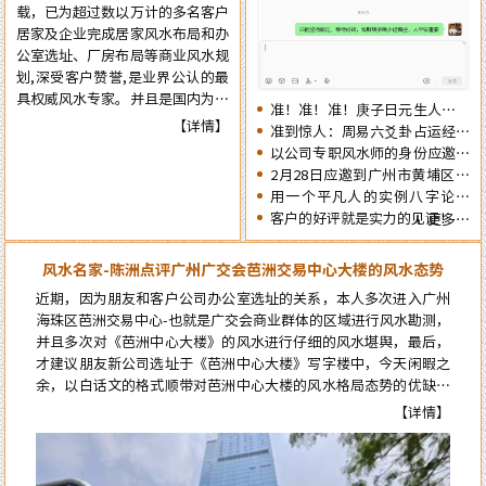
载，已为超过数以万计的多名客户
觉，提前了解一下2026年十二生
居家及企业完成居家风水布局和办
肖的流年运势情况为未来的一年提
公室选址、厂房布局等商业风水规
前布局，争取更大的成就……
划,深受客户赞誉,是业界公认的最
具权威风水专家。并且是国内为数
准！准！准！庚子日元生人丙午
不多的资深四柱周易预测师，在四
【详情】
流年的运势判断实例
准到惊人：周易六爻卦占运经典
十余年的预测生涯中，四柱及周易
案例分享
以公司专职风水师的身份应邀出
预测案例达二、三十万例以上，准
席《星橙网络科技公司》成立5
2月28日应邀到广州市黄埔区为
确率在98%以上。
周年庆典
朋友的亲戚堪舆住房风水
用一个平凡人的实例八字论断
2026马年的流年运势
客户的好评就是实力的见证！
更多…
风水名家-陈洲点评广州广交会芭洲交易中心大楼的风水态势
近期，因为朋友和客户公司办公室选址的关系，本人多次进入广州
海珠区芭洲交易中心-也就是广交会商业群体的区域进行风水勘测，
并且多次对《芭洲中心大楼》的风水进行仔细的风水堪舆，最后，
才建议朋友新公司选址于《芭洲中心大楼》写字楼中，今天闲暇之
余，以白话文的格式顺带对芭洲中心大楼的风水格局态势的优缺点
进行点评。而要想更科学的论断芭洲中心大楼的风水格局态势，就
【详情】
必须先了解知道芭洲中心大楼及本区位的风水来龙源头…