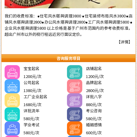
我们的收费标准：●住宅风水堪舆调理3800 ●住宅装修布局风水3800●店
铺风水堪舆调理2800●办公风水堪舆调理2800●工厂风水堪舆调理5800 ●
企业风水堪舆调理5800 以上价格是基于广州市范围内的参考收费标准，
超出广州市以外的视行程远近另行面议定价。
【详情】
咨询服务项目
宝宝起名
店铺起名
1200元/次
1200元/次
公司起名
品牌起名
1380元/次
2800元/次
工厂企业起名
详批八字
1680元/次
880元/次
详批流年
考公咨询
580元/次
580元/次
学业考试
婚姻感情
580元/次
600元/次