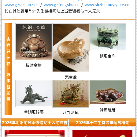
www.gzsizhubz.cn
/
www.gzfengshui.cn
/
www.shzhzhouyiyuce.cn
如在其他冒用陈洲先生链接网站上当受骗概与本人无关！
吉祥开运物 万事皆如意
镇宅宝鼎
招财金蟾
聚宝盆
辟邪貔貅
单镇宅辟邪
八卦龙龟
2026年阴阳宅风水修造动土入宅择吉
2026年十二生肖流年运势概论
需知