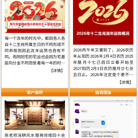
每一个流年的时光中，都因各人各
自十二生肖所属生日的不同形成不
2026丙午年又要到了，2026农历
同命局而因此流年运势也各有不
年从阳历2026年2月4日农历2025
同。而阴阳宅的宅运也会因为宅基
年腊月十七己酉日立春开始至
座向分金不同而受着每一年的时光
2027阳历2月3日农历腊月廿七癸
气运的不同影响，在阳宅置业建造
【详情】
丑日止。2026年注定是个更不平
和阴宅修造上也有着不一样的风水
常的流年，本年国际形势会更加动
讲究。为使自己在新的一年里能够
【详情】
荡混乱复杂，国内派系斗争逼害严
在阳宅置业建造和阴宅修造的事项
客户案例
选我理由
重，经济更加混乱，行业拢断更加
择吉中做到正确，就需要了解一下
白热化，民营企业压力已至顶端悬
2026年阴阳宅风水修造动土入宅
崖之上。有更多的民营企业被洗牌
择吉的具体要点，为心宜的吉屋修
面临关闭，两极化更加明显。但不
建入宅或阴宅的修造选取到一个能
管怎样，各人有各自的命，十二生
够趋吉避凶的好日辰而做好规划，
肖生人因命局的不同，运势也各有
争取更大的成就……
不同。为使自己在新的一年里能够
陈老师深耕风水堪舆领域四十余
趋吉避凶行好运，有必要先知先