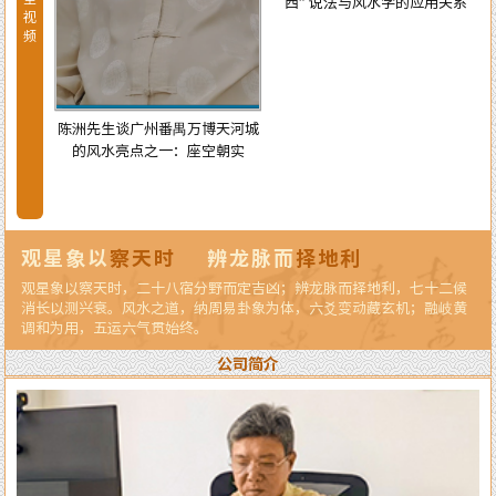
西” 说法与风水学的应用关系
视
频
博天河城
空朝实
观星象以
察天时
辨龙脉而
择地利
观星象以察天时，二十八宿分野而定吉凶；辨龙脉而择地利，七十二候
消长以测兴衰。风水之道，纳周易卦象为体，六爻变动藏玄机；融岐黄
调和为用，五运六气贯始终。
公司简介