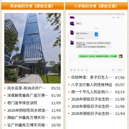
风水知识分享【原创文章】
八字知识分享【原创文章】
应验神准：庚子日生人丙
07/06
午流年运势判断的应验结
八字五行看人的性格特征
05/07
风水名家-陈洲点评广州
05/31
果
用一个平凡人的实例八字
02/19
广交会芭洲交易中心大楼
深度解密番禺广晟万博中
01/30
论断2026马年的流年运势
的风水态势
2026年那些日子出生的人
11/08
心写字楼商铺商业不竞气
奇门遁甲择吉诀窍
11/09
会大不利之四：‘庚子’
2026年那些日子出生的人
的风水原因
11/06
2026年阴阳宅风水修造动
日元
11/09
会大不利之三：‘丙子’
2026年那些日子出生的人
11/04
土入宅择吉需知
日元
揭秘广州番禺万博天河城
10/30
会大不利之二：‘壬子’
玄妙的风水布局
日元
论广州番禺万博天河城玄
10/30