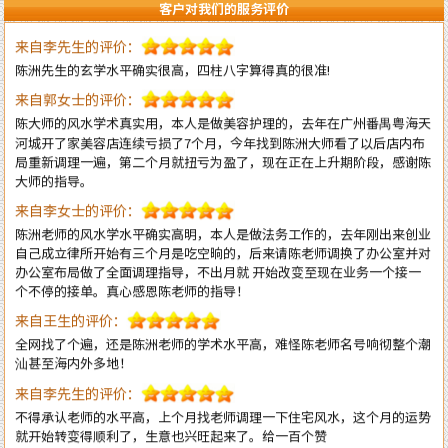
客户对我们的服务评价
来自郭女士的评价：
陈大师的风水学术真实用，本人是做美容护理的，去年在广州番禺粤海天
河城开了家美容店连续亏损了7个月，今年找到陈洲大师看了以后店内布
局重新调理一遍，第二个月就扭亏为盈了，现在正在上升期阶段，感谢陈
大师的指导。
来自李女士的评价：
陈洲老师的风水学水平确实高明，本人是做法务工作的，去年刚出来创业
自己成立律所开始有三个月是吃空晌的，后来请陈老师调换了办公室并对
办公室布局做了全面调理指导，不出月就 开始改变至现在业务一个接一
个不停的接单。真心感恩陈老师的指导！
来自王生的评价：
全网找了个遍，还是陈洲老师的学术水平高，难怪陈老师名号响彻整个潮
汕甚至海内外多地！
来自李先生的评价：
不得承认老师的水平高，上个月找老师调理一下住宅风水，这个月的运势
就开始转变得顺利了，生意也兴旺起来了。给一百个赞
来自王小姐的评价：
大师就是大师的水平，看风水不只是遵循古法，而且科学实用，我只信任
陈洲先生！