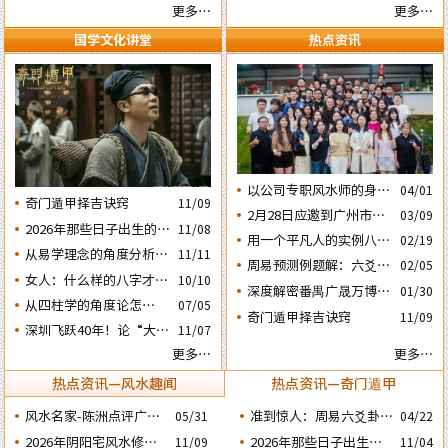
妙的风水布局
更多…
更多…
国学文化讲堂
热点资讯
以公司专职风水师的身份
04/01
奇门遁甲择吉诀窍
11/09
应邀出席《星橙网络科技
2月28日应邀到广州市黄
03/09
公司》成立5周年庆典
2026年那些日子出生的人
11/08
埔区为朋友的亲戚堪舆住
用一个平凡人的实例八字
02/19
会大不利之四：‘庚子’
房风水
从易学理念的角度分析蔡
11/11
论断2026马年的流年运势
周易预测例题解：六爻占
02/05
日元
英文“谋独” 之路还能走
女人：什么样的八字才算
10/10
卜2026年流年运势卦象分
深度解密番禺广晟万博中
01/30
多远？
好命？女命六十条断语及
析
​从四柱学的角度论怎样掌
07/05
心写字楼商铺商业不竞气
奇门遁甲择吉诀窍
注解
11/09
握命运及怎样正确化解流
深圳飞跃40年！论“大鹏
的风水原因
11/07
年运程中的灾祸
戏龟”和“儒子牛”的风水
更多…
更多…
格局……
热点资讯—风水趣闻
热点资讯—奇门遁甲
风水名家-陈洲点评广州
准到惊人：周易六爻卦占
05/31
04/22
广交会芭洲交易中心大楼
运经典案例分享
2026年阴阳宅风水修造
2026年那些日子出生的
11/09
11/04