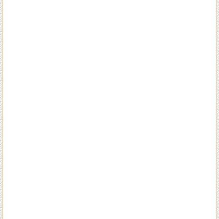
来自王生的评价：
全网找了个遍，还是陈洲老师的学术水平高，难怪陈老师名号响彻整个潮
汕甚至海内外多地！
来自李先生的评价：
不得承认老师的水平高，上个月找老师调理一下住宅风水，这个月的运势
就开始转变得顺利了，生意也兴旺起来了。给一百个赞
来自王小姐的评价：
大师就是大师的水平，看风水不只是遵循古法，而且科学实用，我只信任
陈洲先生！
来自孙先生的评价：
找陈洲老师先生算八字算流年已有13个年头了，每一年的运势都算得很
准，老师算我去年八月会有一次意外破财，真的应时就被诈骗了一笔不小
不大的钱。
来自赵先生的评价：
不得不承认陈先生算八字有水平，找过那么多人算过，陈先生是最准的一
个。
来自李先生的评价：
陈洲先生的玄学水平确实很高，四柱八字算得真的很准!