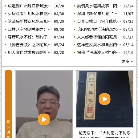
的风水态势
动土入宅择吉需知
人会大不利之二：‘壬
应邀到广州珠江新城太平
实例风水堪舆故事：阳宅
10/28
12/24
子’ 日元
洋金融大厦堪舆调理风水
凶灶惹出来的凶祸与化解
买房必看！用风水自然环
深圳飞跃40年！论“大
04/30
11/07
方法
境观教你怎样选购住宅房
鹏戏龟”和“儒子牛”的风
论汕头新楼盘风水及如何
自查自找自己何年能结婚
08/31
09/29
子及正确的装修布局规划
水格局……
生子？四柱“红鸾、天
正确化解“门、主、灶”
四柱八字预测总纲之：生
论阳宅定财位法的风水依
08/08
07/19
的煞气
喜” 二星临年运是否就一
成四柱八字的依据及日月
据及怎样正确运用财位催
客厅风水不好：制约了家
人人都看得懂的阳宅风水
07/04
05/27
定能结婚生子？
五星主政的各自特性……
财
庭运势及汕头经济发
通用口诀
《择吉要诀》之阳宅风水
这样逆反风水和自然的室
05/24
05/14
展……
择日法
内布局房子，千万不能
用人文自然发展观剖析相
揭秘“港珠澳大桥” 的建
03/28
12/16
买！
学论中“三庭五官” 流年
设：隐藏着大陆与香港的
更多…
运程设定的依据
风水大战！
知
识
老祖宗留下的阳宅风水口诀50
讲
论历法中：“大利南北不利东
条-注解版，值得收藏！
堂