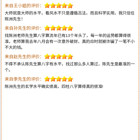
来自孙先生的评价：
找陈洲老师先生算八字算流年已有13个年头了，每一年的运势都算得很
准，老师算我去年八月会有一次意外破财，真的应时就被诈骗了一笔不小
不大的钱。
来自赵先生的评价：
不得不承认陈先生算八字有水平，找过那么多人算过，陈先生是最准的一
个。
来自李先生的评价：
陈洲先生的玄学水平确实很高，四柱八字算得真的很准!
来自郭女士的评价：
陈大师的风水学术真实用，本人是做美容护理的，去年在广州番禺粤海天
河城开了家美容店连续亏损了7个月，今年找到陈洲大师看了以后店内布
局重新调理一遍，第二个月就扭亏为盈了，现在正在上升期阶段，感谢陈
大师的指导。
来自李女士的评价：
陈洲老师的风水学水平确实高明，本人是做法务工作的，去年刚出来创业
自己成立律所开始有三个月是吃空晌的，后来请陈老师调换了办公室并对
办公室布局做了全面调理指导，不出月就 开始改变至现在业务一个接一
个不停的接单。真心感恩陈老师的指导！