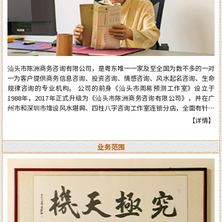
汕头市陈洲商务咨询有限公司，是粤东唯一一家及至全国为数不多的一对
一为客户提供商务信息咨询、投资咨询、情感咨询、风水起名咨询、生命
规律咨询的专业机构。 公司的前身《汕头市周易预测工作室》设立于
1988年，2017年正式升级为《汕头市陈洲商务咨询有限公司》，并在广
州市和深圳市增设风水堪舆、四柱八字咨询工作室连锁分店，全面有针对
性地为在广州市和深圳市工作、生活的广大广州、深圳客户提供咨询服
【详情】
务。 从工作室到公司成立多年来广泛服务于:企业、个人、机构等各类行
业领域，公司对外的服务宗旨是：顾客至上、实在真诚、认真负责、权威
业务范围
可信。近四十年来深得众多新老客户的高度好评和信任。 陈洲先生是三
十年前在汕头市与张克明、胡玉尺名老先生齐名的老牌预测师、风水师。
几十年来专业于四柱八字的预测、周易六爻占卜、风水堪舆调理，各种喜
庆择吉等。一生以直言敢断的风格，从不虚言巧语的业德而深受广大各界
人士的高度好评和信赖。时间能证明实力，陈洲先生能够三十多年从业至
今，口碑越来越好，客户越来越多，可想而知陈洲先生的学术修为的高深
程度！ 陈洲先生研究运用易学近四十年、学术上:理论基础高深，博取众
家之长，经验丰富、见解独到、业德高尚。 本公司网站对外服务项目，