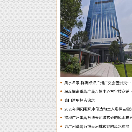
风水名家-陈洲点评广州广交会芭洲交易
中心大楼的风水态势
深度解密番禺广晟万博中心写字楼商铺
业不竞气的风水原因
奇门遁甲择吉诀窍
2026年阴阳宅风水修造动土入宅择吉需
揭秘广州番禺万博天河城玄妙的风水布
论广州番禺万博天河城玄妙的风水布局