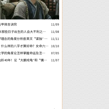
遁甲择吉诀窍
11/09
6年那些日子出生的人会大不利之
11/08
庚子’ 日元
学理念的角度分析蔡英文“谋独” 之
11/11
能走多远？
：什么样的八字才算好命？女命六十
10/10
语及注解
四柱学的角度论怎样掌握命运及怎样正
07/05
解流年运程中的灾祸
飞跃40年！论“大鹏戏龟”和“儒子
11/07
的风水格局……