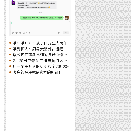
势情况为未来的一年提前布局，争取
更大的成就……
准！准！准！庚子日元生人丙午流
年的运势判断实例
准到惊人：周易六爻卦占运经典案
例分享
以公司专职风水师的身份应邀出席
《星橙网络科技公司》成立5周年
2月28日应邀到广州市黄埔区为朋
庆典
友的亲戚堪舆住房风水
用一个平凡人的实例八字论断2026
马年的流年运势
客户的好评就是实力的见证！
找到陈洲大师看了以后店内布局重新调
来请陈老师调换了办公室并对办公室布