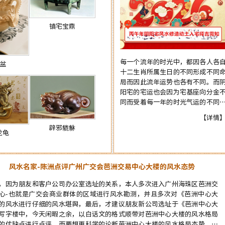
镇宅宝鼎
每一个流年的时光中，都因各人各
盆
十二生肖所属生日的不同形成不同
局而因此流年运势也各有不同。而
阳宅的宅运也会因为宅基座向分金
同而受着每一年的时光气运的不同
响，在阳宅置业建造和阴宅修造上
【详情
有着不一样的风水讲究。为使自己
辟邪貔貅
新的一年里能够在阳宅置业建造和
龙龟
宅修造的事项择吉中做到正确，就
要了解一下2026年阴阳宅风水修造
土入宅择吉的具体要点，为心宜的
风水名家-陈洲点评广州广交会芭洲交易中心大楼的风水态势
屋修建入宅或阴宅的修造选取到一
能够趋吉避凶的好日辰而做好规划
，因为朋友和客户公司办公室选址的关系，本人多次进入广州海珠区芭洲交
争取更大的成就……
心-也就是广交会商业群体的区域进行风水勘测，并且多次对《芭洲中心大
的风水进行仔细的风水堪舆，最后，才建议朋友新公司选址于《芭洲中心大
写字楼中，今天闲暇之余，以白话文的格式顺带对芭洲中心大楼的风水格局
的优缺点进行点评。而要想更科学的论断芭洲中心大楼的风水格局态势，就