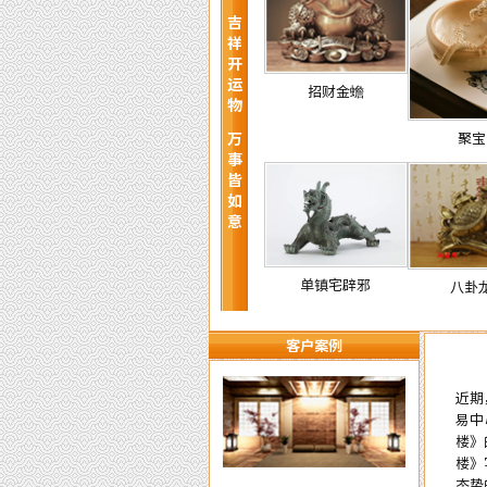
吉祥开运物 万事皆如意
招财金蟾
聚宝
单镇宅辟邪
八卦
客户案例
近期
易中
楼》
楼》
态势