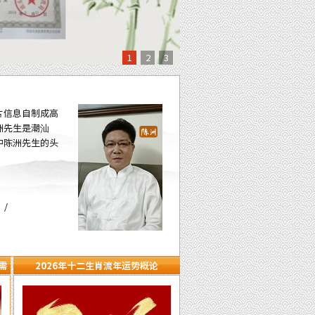
1
2
3
片信息自制成高
洲先生是潮汕
中陈洲先生的头
/
需
2026年十二生肖流年运势概论