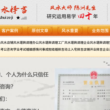
客户案例
原创文章
风水重要
业务范围
局风水
店铺风水堪舆调理
办公风水堪舆调理
工厂风水堪舆调理
企业风水堪舆调理
年
考公咨询
学业考试
婚姻感情
问事成败
结婚择吉
动土入宅择吉
店铺开业择吉
企业