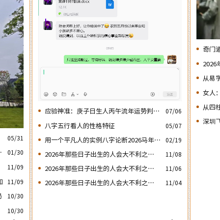
奇门
202
四：‘
从易
路还
女人
条断
​从
应验神准：庚子日生人丙午流年运势判断
07/06
确化
的应验结果
深圳
八字五行看人的性格特征
05/07
牛”
05/31
用一个平凡人的实例八字论断2026马年的
02/19
流年运势
商
01/30
2026年那些日子出生的人会大不利之
11/08
四：‘庚子’ 日元
11/09
2026年那些日子出生的人会大不利之
11/06
三：‘丙子’ 日元
知
11/09
2026年那些日子出生的人会大不利之
11/04
二：‘壬子’ 日元
局
10/30
10/30