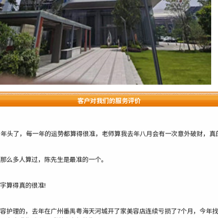
改变至现在业务一个接一个不停的接单。真心感恩陈老师的指导！
平高，难怪陈老师名号响彻整个潮汕甚至海内外多地！
调理一下住宅风水，这个月的运势就开始转变得顺利了，生意也兴旺起来了。
循古法，而且科学实用，我只信任陈洲先生！
客户对我们的服务评价
个年头了，每一年的运势都算得很准，老师算我去年八月会有一次意外破财，真
那么多人算过，陈先生是最准的一个。
字算得真的很准!
容护理的，去年在广州番禺粤海天河城开了家美容店连续亏损了7个月，今年
正在上升期阶段，感谢陈大师的指导。