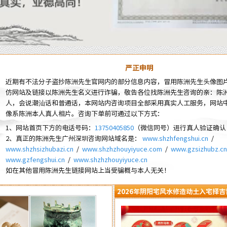
严正申明
近期有不法分子盗抄陈洲先生官网内的部分信息内容，冒用陈洲先生头像图
仿网站及链接以陈洲先生名义进行诈骗，敬告各位找陈洲先生咨询的亲：陈
人，会说潮汕话和普通话，本网站内咨询项目全部采用真实人工服务，网站
像系陈洲本人真人相片。咨询下单前可通过以下方式：
1、网站首页下方的电话号码：
13750405850
（微信同号）进行真人验证确认
2、真正的陈洲先生广州深圳咨询网站域名是：
www.shzhfengshui.cn
/
www.shzhsizhubazi.cn
/
www.shzhzhouyiyuce.com
/
www.gzsizhubz.cn
www.gzfengshui.cn
/
www.shzhzhouyiyuce.cn
如在其他冒用陈洲先生链接网站上当受骗概与本人无关！
2026年阴阳宅风水修造动土入宅择吉
知