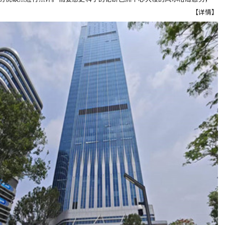
先了解知道芭洲中心大楼及本区位的风水来龙源头…
【详情】
容护理的，去年在广州番禺粤海天河城开了家美容店连续亏损了7个月，今年
正在上升期阶段，感谢陈大师的指导。
是做法务工作的，去年刚出来创业自己成立律所开始有三个月是吃空晌的，后