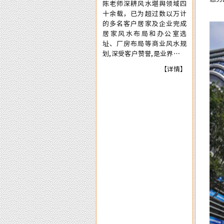
陈老师深耕风水堪舆领域四
必须
十余载，已为超过数以万计
的多名客户居家及企业完成
居家风水布局和办公室选
址、厂房布局等商业风水规
划,深受客户赞誉,是业界公认
的最具权威风水专家。并且
【详情】
是国内为数不多的资深四柱
周易预测师，在四十余年的
预测生涯中，四柱及周易预
测案例达二、三十万例以
上，准确率在98%以上。
来自郭女士的评价：
陈大师的风水学术真实用，本人是做美
理一遍，第二个月就扭亏为盈了，现在
来自李女士的评价：
陈洲老师的风水学水平确实高明，本人