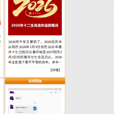
自
命
阴
2026丙午年又要到了，2026农历年
不
从阳历2026年2月4日农历2025年腊
影
月十七己酉日立春开始至2027阳历2
也
月3日农历腊月廿七癸丑日止。2026
】
在
年注定是个更不平常的流年，本年国
阴
际形势会更加动荡混乱复杂，国内派
【详情】
需
系斗争逼害严重，经济更加混乱，行
动
业拢断更加白热化，民营企业压力已
选我理由
吉
至顶端悬崖之上。有更多的民营企业
个
被洗牌面临关闭，两极化更加明显。
，
但不管怎样，各人有各自的命，十二
生肖生人因命局的不同，运势也各有
不同。为使自己在新的一年里能够趋
吉避凶行好运，有必要先知先觉，提
前了解一下2026年十二生肖的流年运